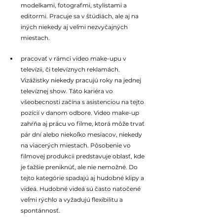
modelkami, fotografmi, stylistami a 
editormi. Pracuje sa v štúdiách, ale aj na 
iných niekedy aj veľmi nezvyčajných 
miestach. 
pracovať v rámci video make-upu v 
televízii, či televíznych reklamách. 
Vizážistky niekedy pracujú roky na jednej 
televíznej show. Táto kariéra vo 
všeobecnosti začína s asistenciou na tejto 
pozícií v danom odbore. Video make-up 
zahŕňa aj prácu vo filme, ktorá môže trvať 
pár dní alebo niekoľko mesiacov, niekedy 
na viacerých miestach. Pôsobenie vo 
filmovej produkcii predstavuje oblasť, kde 
je ťažšie preniknúť, ale nie nemožné. Do 
tejto kategórie spadajú aj hudobné klipy a 
videá. Hudobné videá sú často natočené 
veľmi rýchlo a vyžadujú flexibilitu a 
spontánnosť.