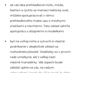
ak vás láka prehliadkové mólo, móda, 
fashion a rýchlo sa meniaci hektický svet, 
môžete spolupracovať v rámci 
prehliadkového make-upu s módnymi 
značkami a návrhármi. Táto oblasť zahŕňa 
spoluprácu s dizajnérmi a modelkami. 
byť na voľnej nohe a vytvoriť si vlastné 
podnikanie v akejkoľvek oblasti sa 
rozhodnete pôsobiť. Vizážistky sú v prvom 
rade umelkyne, ale z veľkej časti 
vlastné manažérky. Váš úspech bude 
záležať úplne na vás, na vašom 
sebavedomí, kreativite, šikovnosti, budete 
musieť nájsť spôsoby, ako získať 
skúsenosti, vytvoriť obchodný systém, 
prilákať a udržať klientov, rozvíjať a 
udržiavať podnikanie efektívne a stále 
aktuálne. 