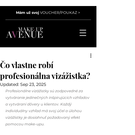
Mám už svoj
VOUCHER/POUKAZ >
Čo vlastne robí
profesionálna vizážistka?
Updated:
Sep 23, 2025
Profesionálne vizážistky sú zodpovedné za 
vytváranie jedinečných inšpirujúcich vzhľadov 
a vytváraní dôvery u klientov. Každý 
individuálny vzhľad má svoj účel a úlohou 
vizážistky je dosiahnuť požadovaný efekt 
pomocou make-upu.