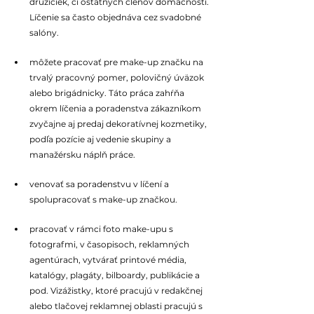
družičiek, či ostatných členov domácnosti. 
Líčenie sa často objednáva cez svadobné 
salóny.
môžete pracovať pre make-up značku na 
trvalý pracovný pomer, polovičný úväzok 
alebo brigádnicky. Táto práca zahŕňa 
okrem líčenia a poradenstva zákazníkom 
zvyčajne aj predaj dekoratívnej kozmetiky, 
podľa pozície aj vedenie skupiny a 
manažérsku náplň práce.
venovať sa poradenstvu v líčení a 
spolupracovať s make-up značkou.
pracovať v rámci foto make-upu s 
fotografmi, v časopisoch, reklamných 
agentúrach, vytvárať printové média, 
katalógy, plagáty, bilboardy, publikácie a 
pod. Vizážistky, ktoré pracujú v redakčnej 
alebo tlačovej reklamnej oblasti pracujú s 