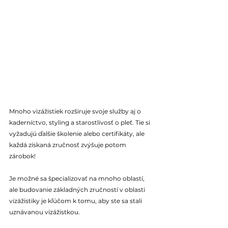
Mnoho vizážistiek rozširuje svoje služby aj o 
kaderníctvo, styling a starostlivosť o pleť. Tie si 
vyžadujú ďalšie školenie alebo certifikáty, ale 
každá získaná zručnosť zvýšuje potom 
zárobok! 
Je možné sa špecializovať na mnoho oblastí, 
ale budovanie základných zručností v oblasti 
vizážistiky je kľúčom k tomu, aby ste sa stali 
uznávanou vizážistkou.