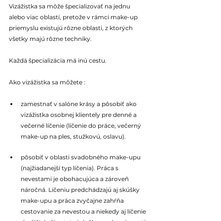
Vizážistka sa môže špecializovať na jednu 
alebo viac oblastí, pretože v rámci make-up 
priemyslu existujú rôzne oblasti, z ktorých 
všetky majú rôzne techniky.
Každá špecializácia má inú cestu.
Ako vizážistka sa môžete :
zamestnať v salóne krásy a pôsobiť ako 
vizážistka osobnej klientely pre denné a 
večerné líčenie (líčenie do práce, večerný 
make-up na ples, stužkovú, oslavu).
pôsobiť v oblasti svadobného make-upu 
(najžiadanejší typ líčenia). Práca s 
nevestami je obohacujúca a zároveň 
náročná. Líčeniu predchádzajú aj skúšky 
make-upu a práca zvyčajne zahŕňa 
cestovanie za nevestou a niekedy aj líčenie 